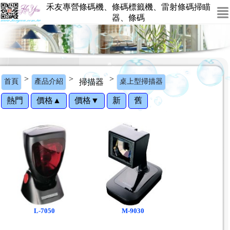
禾友專營條碼機、條碼標籤機、雷射條碼掃瞄
器、條碼
>
>
>
首頁
產品介紹
掃描器
桌上型掃描器
熱門
價格▲
價格▼
新
舊
L-7050
M-9030