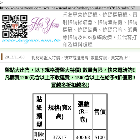
>
http://www.heryeou.com.tw/s_newsread.aspx?u=heryeou&item=8762&rnd=867
禾友專營條碼機、條碼標籤機、雷
射條碼掃瞄器、條碼盤點機、條碼
標籤、條碼碳帶、條碼吊牌、緞帶
等條碼及POS系統設備，並代客打
印及資料處理
2013/11/08
耗材清盤大特價，快來電搶購唷! 數量有限，賣完為止!!
盤點大出售，以下規格清盤大特價! 數量有限，快來電洽詢!!
凡購買1200元含以上不收運費，1500含以上在給予9折優惠!!
買越多折扣越多!!
貼
張數
紙
規格(寬X
(R=
售價
類
高)
卷)
型
銅版
37X17
4000/R
$100